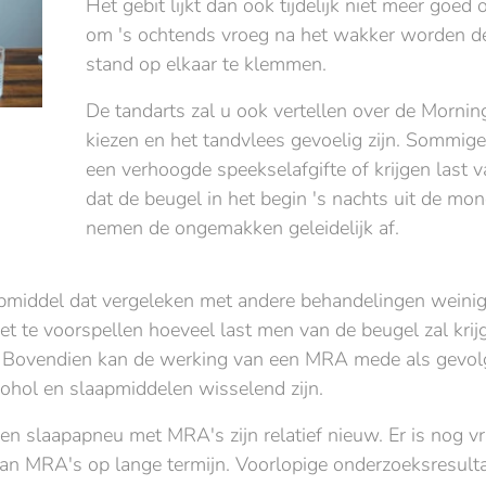
Het gebit lijkt dan ook tijdelijk niet meer goed 
om 's ochtends vroeg na het wakker worden de 
stand op elkaar te klemmen.
De tandarts zal u ook vertellen over de Morni
kiezen en het tandvlees gevoelig zijn. Sommige
een verhoogde speekselafgifte of krijgen last
dat de beugel in het begin 's nachts uit de mo
nemen de ongemakken geleidelijk af.
lpmiddel dat vergeleken met andere behandelingen weinig
iet te voorspellen hoeveel last men van de beugel zal krij
 Bovendien kan de werking van een MRA mede als gevolg
cohol en slaapmiddelen wisselend zijn.
n slaapapneu met MRA's zijn relatief nieuw. Er is nog vr
van MRA's op lange termijn. Voorlopige onderzoeksresult