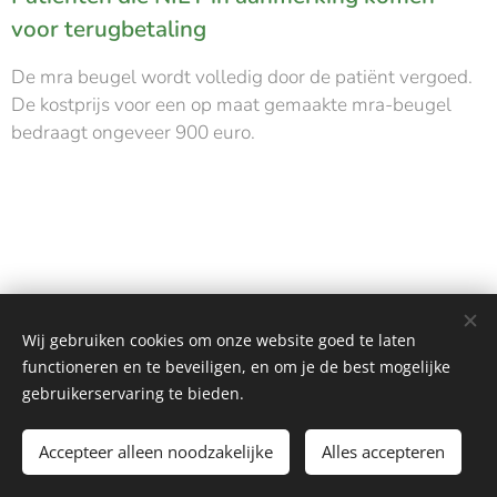
voor terugbetaling
De mra beugel wordt volledig door de patiënt vergoed.
De kostprijs voor een op maat gemaakte mra-beugel
bedraagt ongeveer 900 euro.
Wij gebruiken cookies om onze website goed te laten
functioneren en te beveiligen, en om je de best mogelijke
gebruikerservaring te bieden.
patrick beels kasteelstraat 2 9770 Kruisem
pbeels@skynet.be 09 / 383 63 82
Accepteer alleen noodzakelijke
Alles accepteren
Cookies